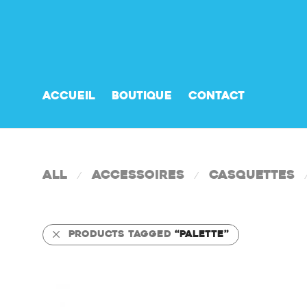
Accueil
Boutique
Contact
All
Accessoires
Casquettes
⁄
⁄
Products tagged
“Palette”