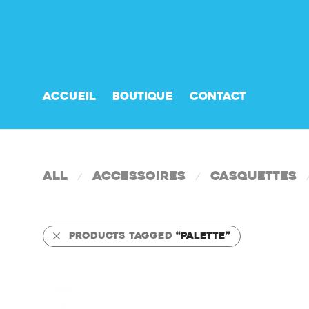
Accueil
Boutique
Contact
All
Accessoires
Casquettes
⁄
⁄
Products tagged
“Palette”