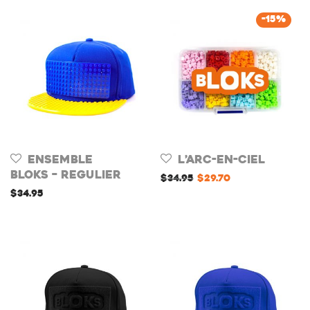
-
15
%
Ensemble
L’Arc-en-ciel
Bloks – Regulier
$
34.95
$
29.70
$
34.95