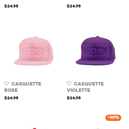
$
24.95
$
24.95
Casquette
Casquette
Rose
Violette
$
24.95
$
24.95
-
40
%