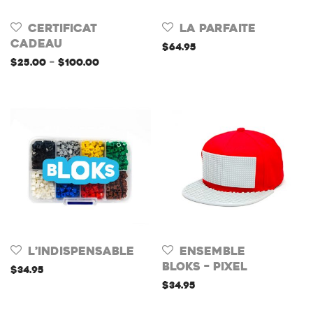
CERTIFICAT
La Parfaite
CADEAU
$
64.95
$
25.00
–
$
100.00
L’indispensable
Ensemble
Bloks – Pixel
$
34.95
$
34.95