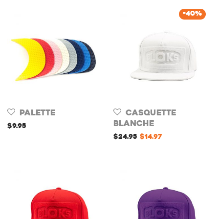
-
40
%
Palette
Casquette
Blanche
$
9.95
$
24.95
$
14.97