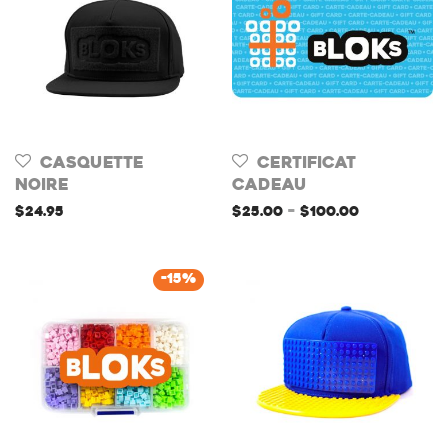
Casquette
CERTIFICAT
Noire
CADEAU
$
24.95
$
25.00
–
$
100.00
-
15
%