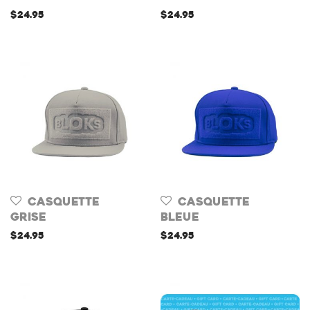
$
24.95
$
24.95
Casquette
Casquette
Grise
Bleue
$
24.95
$
24.95