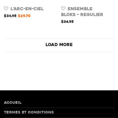
L’Arc-en-ciel
Ensemble
Bloks – Regulier
$
34.95
$
29.70
$
34.95
Load More
Accueil
Termes et conditions