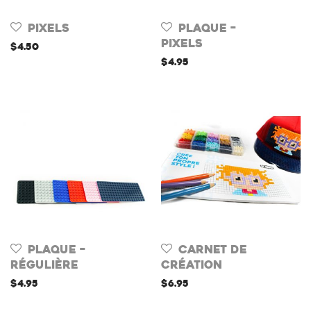
Pixels
Plaque –
Pixels
$
4.50
$
4.95
Plaque –
Carnet de
Régulière
création
$
4.95
$
6.95