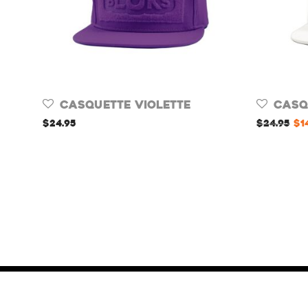
Casquette Violette
Casq
$
24.95
$
24.95
$
1
Accueil
Termes et conditions
Contact