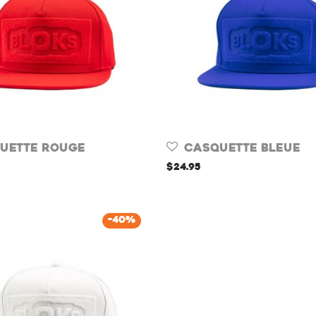
uette Rouge
Casquette Bleue
$
24.95
-
40
%