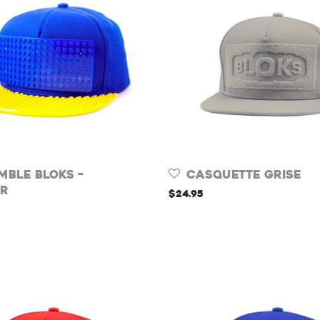
mble Bloks –
Casquette Grise
er
$
24.95