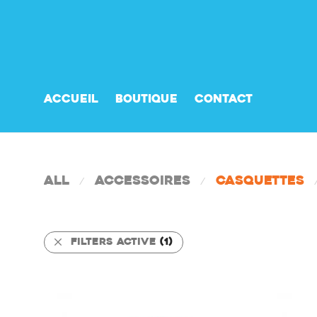
Accueil
Boutique
Contact
All
Accessoires
Casquettes
⁄
⁄
Filters active
(1)