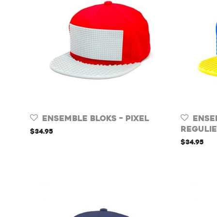
Ensemble Bloks – Pixel
Ense
Reguli
$
34.95
$
34.95