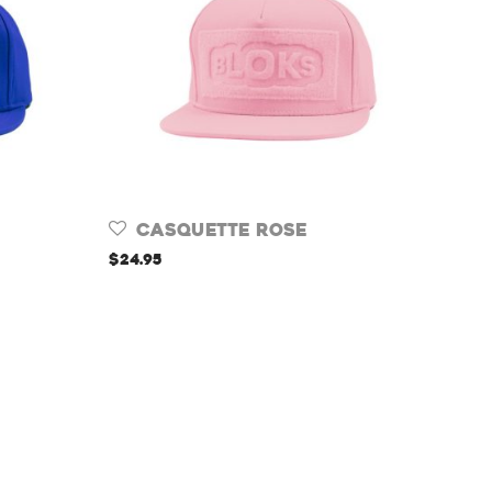
Casquette Rose
$
24.95