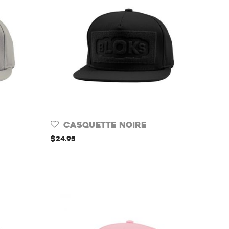
Casquette Noire
$
24.95