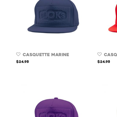
Casquette Marine
Casq
$
24.95
$
24.95