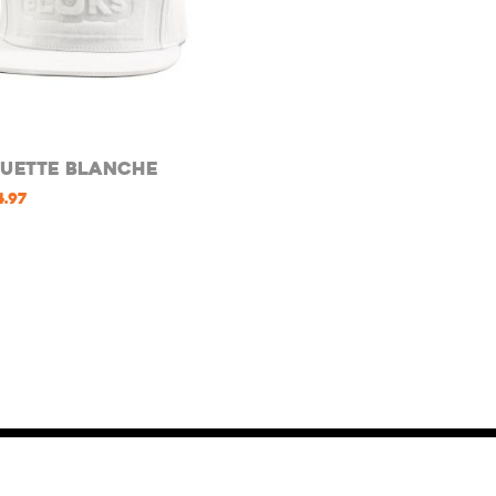
uette Blanche
4.97